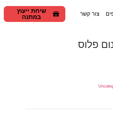
שיחת ייעוץ
ים
צור קשר
במתנה
ום פלוס
Uncateg