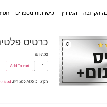
ה הקרובה
המדריך
כישרונות מספרים
חטיפ
כרטיס פלטינ
₪
97.00
Add To cart
מק"ט:
ADSD
קטגוריה:
orized