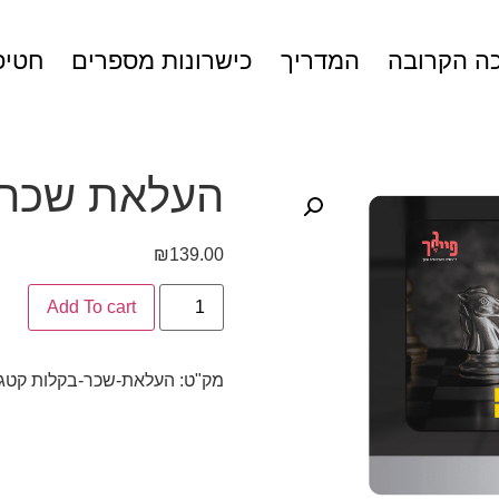
ה הקרובה
המדריך
כישרונות מספרים
חטיפ
העלאת שכר 
₪
139.00
Add To cart
מק"ט:
העלאת-שכר-בקלות
קטגו