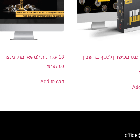
כנס מכישרון לכסף בחשבון
18 עקרונות למשא ומתן מנצח
₪
497.00
Add to cart
Add
office