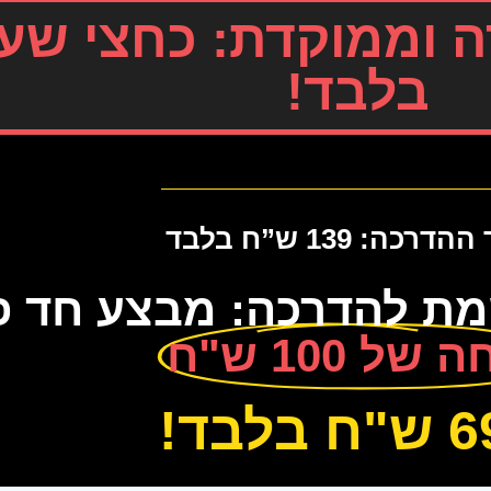
 וממוקדת: כחצי שע
בלבד!
רכה: 139 ש”ח בלבד
מת להדרכה: מבצע חד פ
של 100 ש"ח
 בלבד!