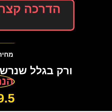
הדרכה קצרה
מחיר ההד
ורק בגלל שנרש
הנחה 
69.5 ש"ח